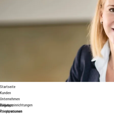
Startseite
Kunden
Unternehmen
Bildungseinrichtungen
Angebot
Privatpersonen
Kooperationen